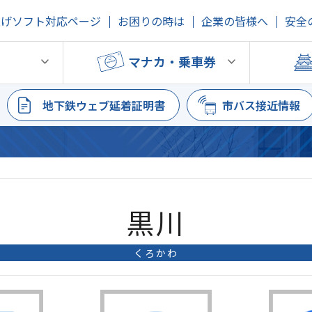
上げソフト対応ページ
お困りの時は
企業の皆様へ
安全
鉄
マナカ・乗車券
地下鉄ウェブ延着証明書
市バス接近情報
黒川
くろかわ