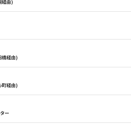
鋺経由)
田橋経由)
心町経由)
ター