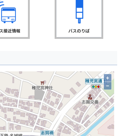
ス接近情報
バスのりば
+
−