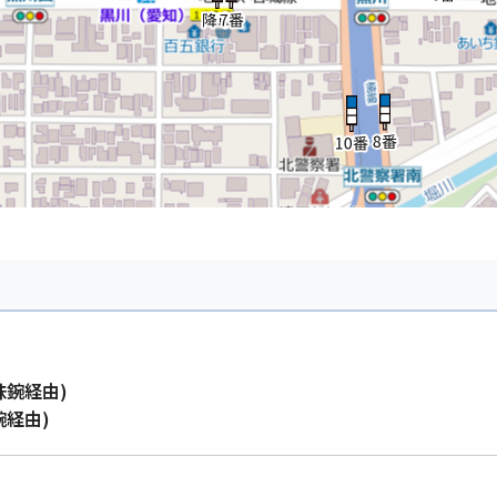
味鋺経由)
鋺経由)