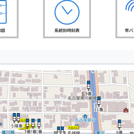
線図
系統別時刻表
市バ