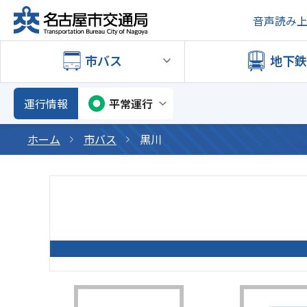
音声読み
市バス
地下
運行情報
平常運行
ホーム
市バス
黒川