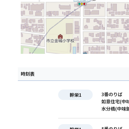
時刻表
3番のりば
幹栄1
如意住宅(中
水分橋(中味
5番のりば