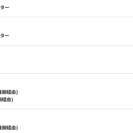
ター
ター
味鋺経由)
鋺経由)
味鋺経由)