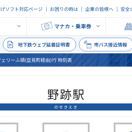
上げソフト対応ページ
お困りの時は
企業の皆様へ
安全
鉄
マナカ・乗車券
地下鉄ウェブ延着証明書
市バス接近情報
 フェリーふ頭(空見町経由)行 時刻表
野跡駅
のせきえき