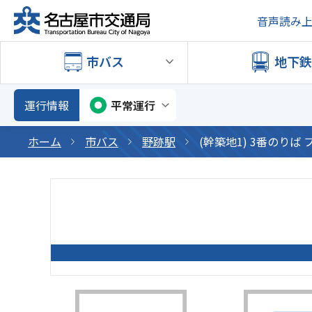
音声読み
市バス
地下
運行情報
平常運行
ホーム
市バス
野跡駅
(幹築地1) 3番のりば