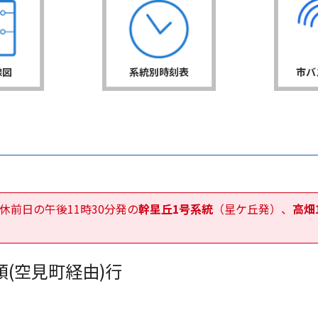
線図
系統別時刻表
市バ
休前日の午後11時30分発の
幹星丘1号系統
（星ケ丘発）、
高畑
。
(空見町経由)行