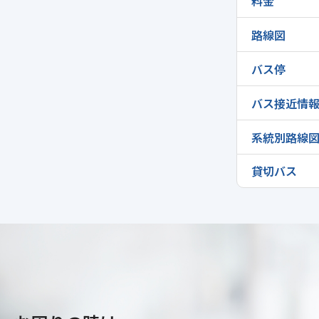
料金
路線図
バス停
バス接近情
系統別路線
貸切バス