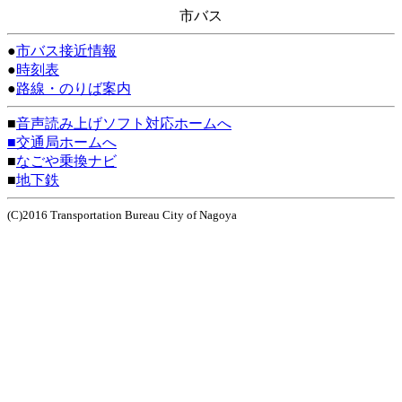
市バス
●
市バス接近情報
●
時刻表
●
路線・のりば案内
■
音声読み上げソフト対応ホームへ
■交通局ホームへ
■
なごや乗換ナビ
■
地下鉄
(C)2016 Transportation Bureau City of Nagoya