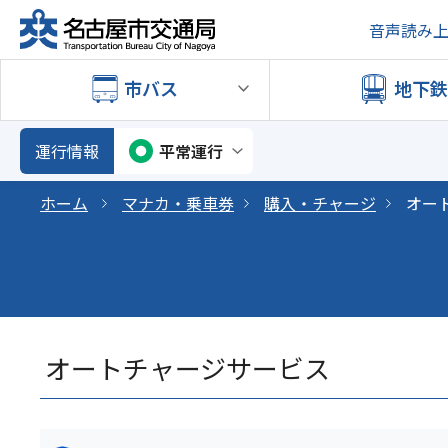
音声読み
市バス
地下
運行情報
平常運行
ホーム
マナカ・乗車券
購入・チャージ
オー
オートチャージサービス