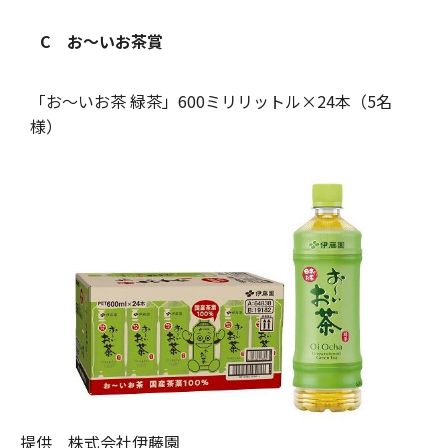
C お～いお茶賞
「お～いお茶 緑茶」600ミリリットル×24本（5名
様）
提供 株式会社伊藤園