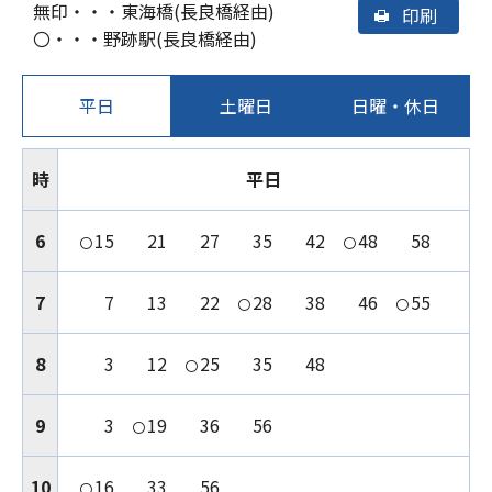
無印・・・東海橋(長良橋経由)
印刷
〇・・・野跡駅(長良橋経由)
平日
土曜日
日曜・休日
時
平日
6
15
21
27
35
42
48
58
〇
〇
7
7
13
22
28
38
46
55
〇
〇
8
3
12
25
35
48
〇
9
3
19
36
56
〇
10
16
33
56
〇