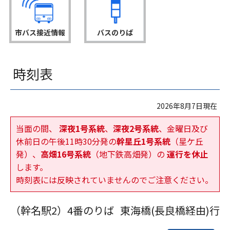
市バス接近情報
バスのりば
時刻表
2026年8月7日現在
当面の間、
深夜1号系統
、
深夜2号系統
、金曜日及び
休前日の午後11時30分発の
幹星丘1号系統
（星ケ丘
発）、
高畑16号系統
（地下鉄高畑発）の
運行を休止
します。
時刻表には反映されていませんのでご注意ください。
（幹名駅2）
4番のりば
東海橋(長良橋経由)行