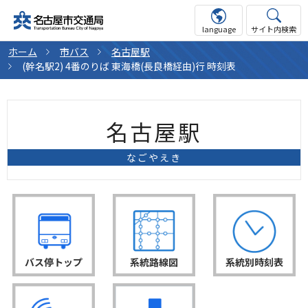
language
サイト内検索
ホーム
市バス
名古屋駅
(幹名駅2) 4番のりば 東海橋(長良橋経由)行 時刻表
名古屋駅
なごやえき
バス停トップ
系統路線図
系統別時刻表