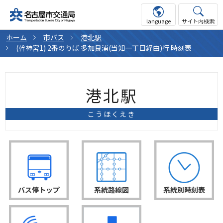
language
サイト内検索
ホーム
市バス
港北駅
(幹神宮1) 2番のりば 多加良浦(当知一丁目経由)行 時刻表
港北駅
こうほくえき
バス停トップ
系統路線図
系統別時刻表