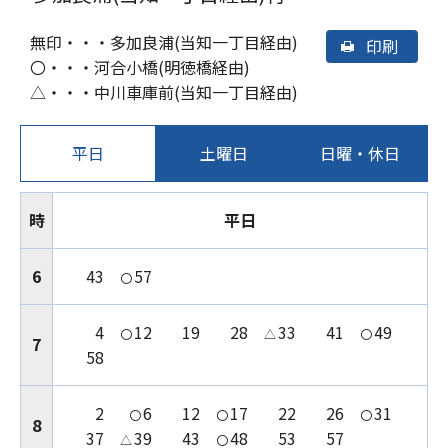
無印・・・多加良浦(当知一丁目経由)
印刷
〇・・・河合小橋(明徳橋経由)
△・・・中川車庫前(当知一丁目経由)
平日
土曜日
日曜・休日
時
平日
6
43
57
〇
4
12
19
28
33
41
49
〇
△
〇
7
58
2
6
12
17
22
26
31
〇
〇
〇
8
37
39
43
48
53
57
△
〇