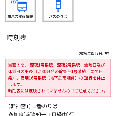
市バス接近情報
バスのりば
時刻表
2026年8月7日現在
当面の間、
深夜1号系統
、
深夜2号系統
、金曜日及び
休前日の午後11時30分発の
幹星丘1号系統
（星ケ丘
発）、
高畑16号系統
（地下鉄高畑発）の
運行を休止
します。
時刻表には反映されていませんのでご注意ください。
（幹神宮1）
2番のりば
多加良浦(当知一丁目経由)行