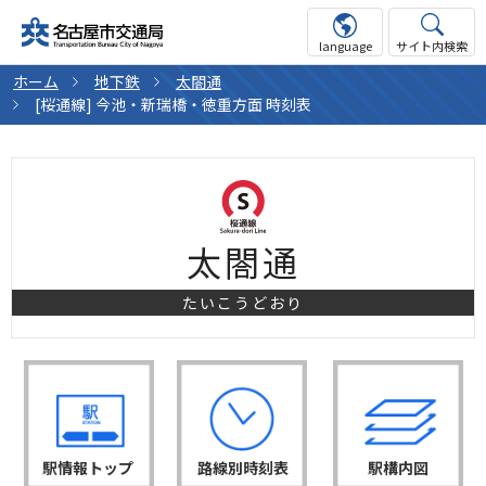
language
サイト内検索
ホーム
地下鉄
太閤通
[桜通線] 今池・新瑞橋・徳重方面 時刻表
太閤通
たいこうどおり
駅情報トップ
路線別時刻表
駅構内図