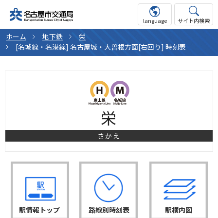
language
サイト内検索
ホーム
地下鉄
栄
[名城線・名港線] 名古屋城・大曽根方面[右回り] 時刻表
栄
さかえ
駅情報トップ
路線別時刻表
駅構内図