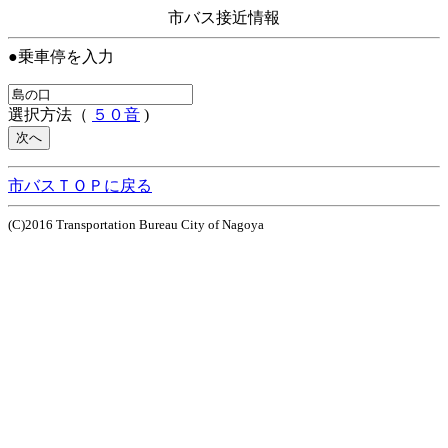
市バス接近情報
●乗車停を入力
選択方法（
５０音
)
市バスＴＯＰに戻る
(C)2016 Transportation Bureau City of Nagoya