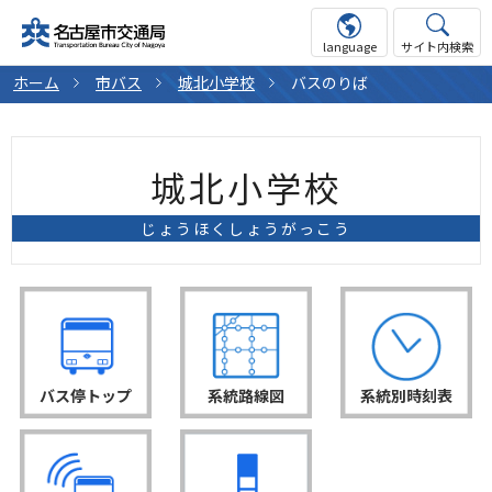
language
サイト内検索
ホーム
市バス
城北小学校
バスのりば
城北小学校
じょうほくしょうがっこう
バス停トップ
系統路線図
系統別時刻表