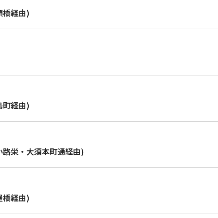
頭橋経由)
島町経由)
小路栄・大須本町通経由)
屋橋経由)