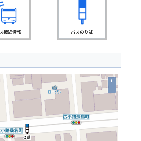
ス接近情報
バスのりば
+
−