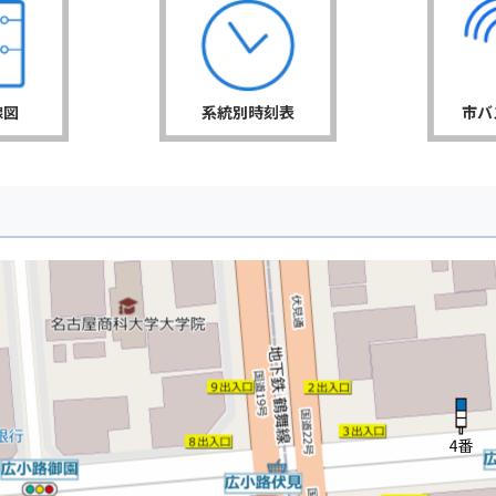
線図
系統別時刻表
市バ