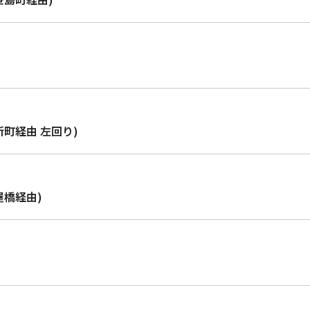
新町経由 左回り)
屋橋経由)