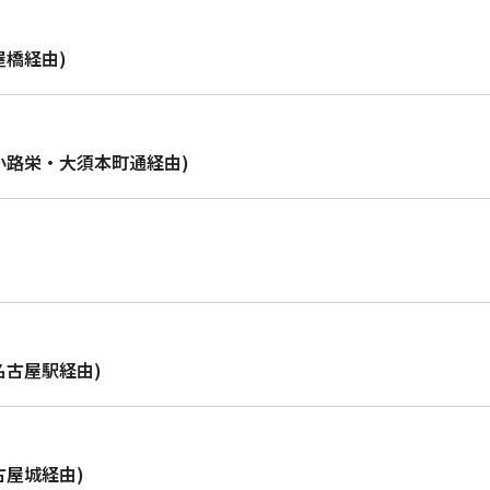
屋橋経由)
小路栄・大須本町通経由)
名古屋駅経由)
古屋城経由)