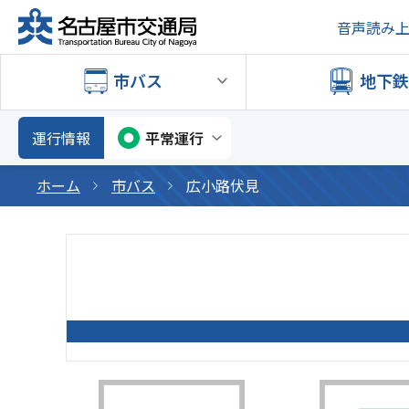
音声読み
市バス
地下
運行情報
平常運行
ホーム
市バス
広小路伏見