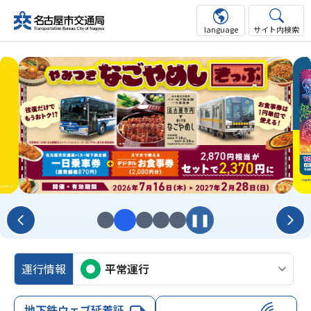
language
サイト内検索
❚❚
前へ
次
運行情報
平常運行
地下鉄ウェブ延着証