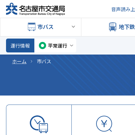
音声読み
市バス
地下
運行情報
平常運行
ホーム
市バス