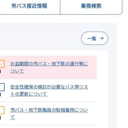
市バス接近情報
乗換検索
一覧
お盆期間の市バス・地下鉄の運行等に
ついて
日
安全性確保の検討が必要なバス停リス
トの更新について
日
市バス・地下鉄職員の制帽着用につい
て
日