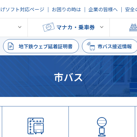
上げソフト対応ページ
お困りの時は
企業の皆様へ
安全
鉄
マナカ・乗車券
地下鉄ウェブ延着証明書
市バス接近情報
市バス