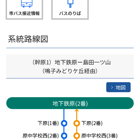
市バス接近情報
バスのりば
系統路線図
（幹原1）地下鉄原ー島田一ツ山
（鳴子みどりケ丘経由）
地図
地下鉄原(2番)
下原
(1番)
下原
(2番)
原中学校西
(2番)
原中学校西
(3番)