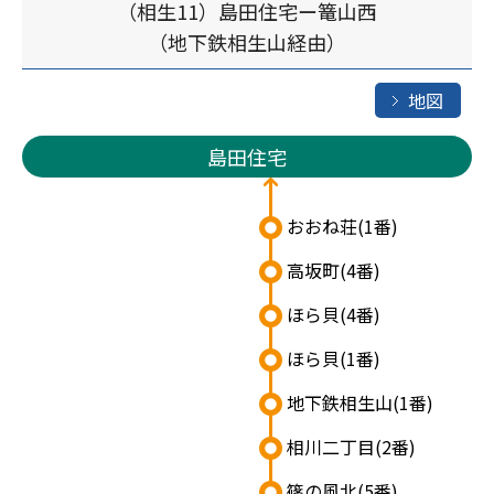
（相生11）島田住宅ー篭山西
（地下鉄相生山経由）
地図
島田住宅
おおね荘
(1番)
高坂町
(4番)
ほら貝
(4番)
ほら貝
(1番)
地下鉄相生山
(1番)
相川二丁目
(2番)
篠の風北
(5番)