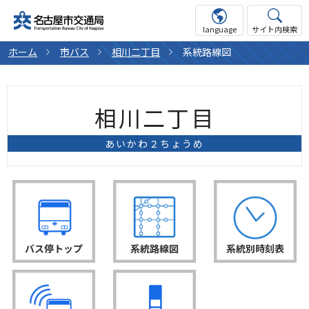
language
サイト内検索
ホーム
市バス
相川二丁目
系統路線図
相川二丁目
あいかわ２ちょうめ
バス停トップ
系統路線図
系統別時刻表