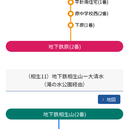
平針南住宅
(1番)
原中学校西
(2番)
下原
(1番)
地下鉄原(2番)
（相生11）地下鉄相生山ー大清水
（滝の水公園経由）
地図
地下鉄相生山(2番)