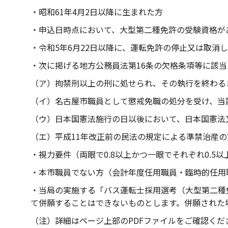
・昭和61年4月2日以降に生まれた方
・申込日時点において、大型第二種免許の受験資格が
・令和5年6月22日以降に、運転免許の停止又は取消
・次に掲げる地方公務員法第16条の欠格条項等に該当
（ア）拘禁刑以上の刑に処せられ、その執行を終わる
（イ）名古屋市職員として懲戒免職の処分を受け、当
（ウ）日本国憲法施行の日以後において、日本国憲法
（エ）平成11年改正前の民法の規定による準禁治産
・視力要件（両眼で0.8以上かつ一眼でそれぞれ0.5
・本市職員でない方（会計年度任用職員・臨時的任用
・当局の実施する「バス運転士採用選考（大型第二種
て併願することはできないものとします。併願された
（注）詳細はページ上部のPDFファイルをご確認くだ