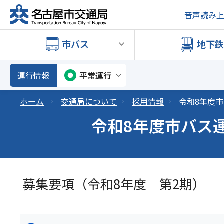
音声読み
市バス
地下
運行情報
平常運行
ホーム
交通局について
採用情報
令和8年度
令和8年度市バス
募集要項（令和8年度 第2期）