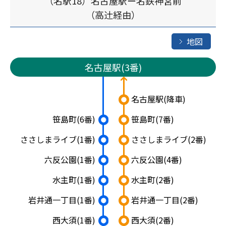
（名駅18）名古屋駅ー名鉄神宮前
（高辻󠄀経由）
地図
名古屋駅(3番)
名古屋駅
(降車)
笹島町
(6番)
笹島町
(7番)
ささしまライブ
(1番)
ささしまライブ
(2番)
六反公園
(1番)
六反公園
(4番)
水主町
(1番)
水主町
(2番)
岩井通一丁目
(1番)
岩井通一丁目
(2番)
西大須
(1番)
西大須
(2番)