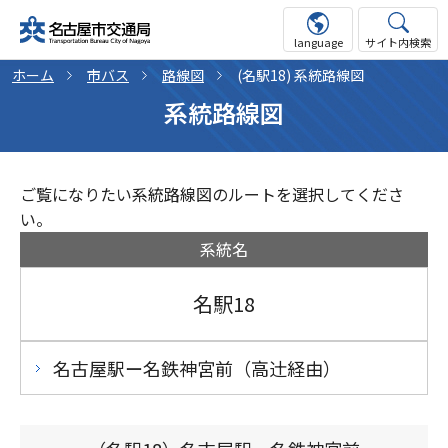
language
サイト内検索
ホーム
市バス
路線図
(名駅18) 系統路線図
系統路線図
ご覧になりたい系統路線図のルートを選択してくださ
い。
系統名
名駅18
名古屋駅ー名鉄神宮前
（高辻󠄀経由）