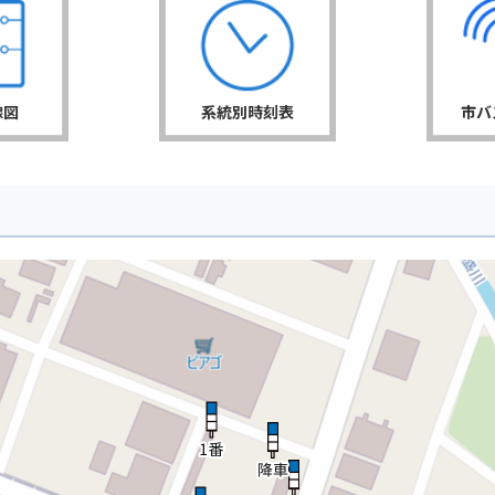
線図
系統別時刻表
市バ