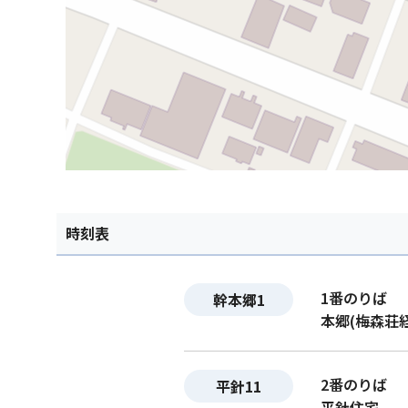
時刻表
1番のりば
幹本郷1
本郷(梅森荘
2番のりば
平針11
平針住宅