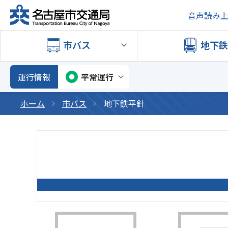
音声読み
市バス
地下
運行情報
平常運行
ホーム
市バス
地下鉄平針