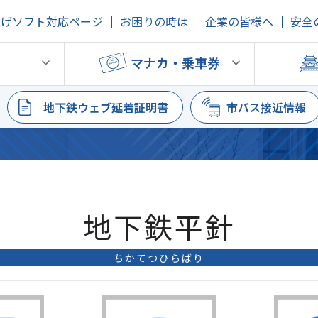
上げソフト対応ページ
お困りの時は
企業の皆様へ
安全
鉄
マナカ・乗車券
地下鉄ウェブ延着証明書
市バス接近情報
地下鉄平針
ちかてつひらばり