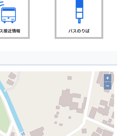
ス接近情報
バスのりば
+
−