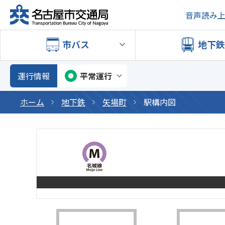
音声読み
市バス
地下
運行情報
平常運行
ホーム
地下鉄
矢場町
駅構内図