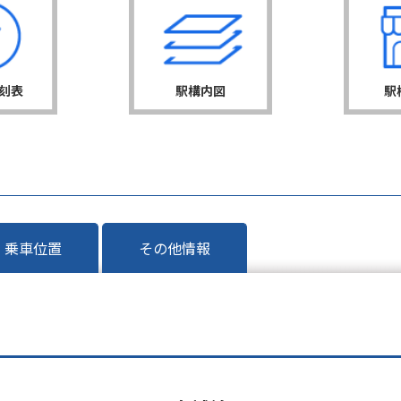
刻表
駅構内図
駅
乗車位置
その他情報