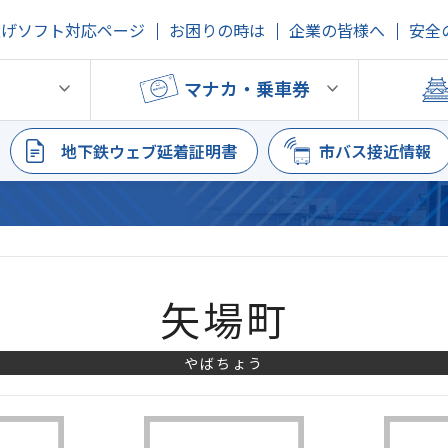
上げソフト対応ページ
お困りの時は
企業の皆様へ
安全
鉄
マナカ・乗車券
地下鉄ウェブ延着証明書
市バス接近情報
矢場町
やばちょう