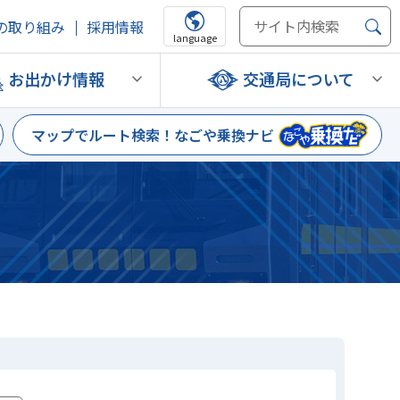
の取り組み
採用情報
language
お出かけ情報
交通局について
マップでルート検索！
なごや乗換ナビ