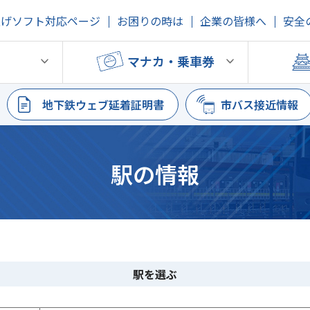
上げソフト対応ページ
お困りの時は
企業の皆様へ
安全
鉄
マナカ・乗車券
地下鉄ウェブ延着証明書
市バス接近情報
駅の情報
駅を選ぶ